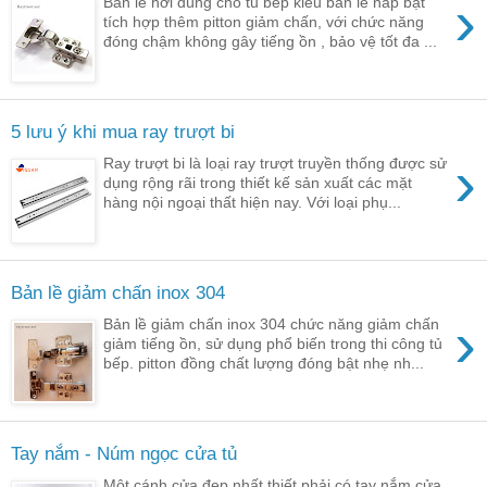
›
Bản lề hơi dùng cho tủ bếp kiểu bản lề nắp bật
tích hợp thêm pitton giảm chấn, với chức năng
đóng chậm không gây tiếng ồn , bảo vệ tốt đa ...
5 lưu ý khi mua ray trượt bi
›
Ray trượt bi là loại ray trượt truyền thống được sử
dụng rộng rãi trong thiết kế sản xuất các mặt
hàng nội ngoại thất hiện nay. Với loại phụ...
Bản lề giảm chấn inox 304
›
Bản lề giảm chấn inox 304 chức năng giảm chấn
giảm tiếng ồn, sử dụng phổ biến trong thi công tủ
bếp. pitton đồng chất lượng đóng bật nhẹ nh...
Tay nắm - Núm ngọc cửa tủ
Một cánh cửa đẹp nhất thiết phải có tay nắm cửa