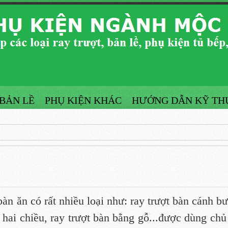
BẢN LỀ
PHỤ KIỆN KHÁC
HƯỚNG DẪN KỸ TH
bàn ăn có rất nhiều loại như: ray trượt bàn cánh b
 hai chiều, ray trượt bàn bằng gỗ...được dùng chủ