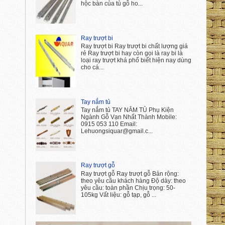
hộc bàn của tủ gỗ ho...
Ray trượt bi
Ray trượt bi Ray trượt bi chất lượng giá
rẻ Ray trượt bi hay còn gọi là ray bi là
loại ray trượt khá phổ biết hiện nay dùng
cho cá...
Tay nắm tủ
Tay nắm tủ TAY NẮM TỦ Phụ Kiện
Ngành Gỗ Vạn Nhất Thành Mobile:
0915 053 110 Email:
Lehuongsiquar@gmail.c...
Ray trượt gỗ
Ray trượt gỗ Ray trượt gỗ Bản rộng:
theo yêu cầu khách hàng Độ dày: theo
yêu cầu: toàn phần Chịu trọng: 50-
105kg Vất liệu: gỗ tạp, gỗ ...