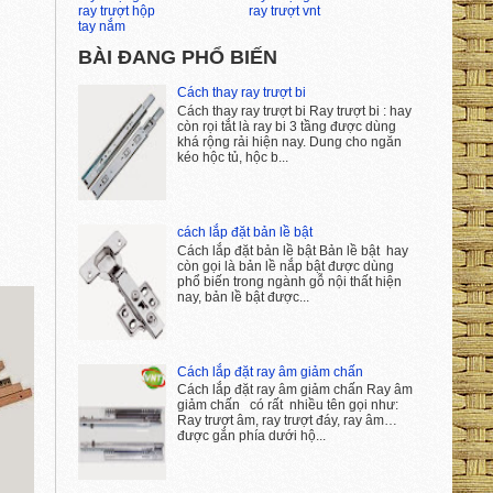
ray trượt hộp
ray trượt vnt
tay nắm
BÀI ĐANG PHỔ BIẾN
Cách thay ray trượt bi
Cách thay ray trượt bi Ray trượt bi : hay
còn rọi tắt là ray bi 3 tầng được dùng
khá rộng rải hiện nay. Dung cho ngăn
kéo hộc tủ, hộc b...
cách lắp đặt bản lề bật
Cách lắp đặt bản lề bật Bản lề bật hay
còn gọi là bản lề nắp bật được dùng
phổ biến trong ngành gỗ nội thất hiện
nay, bản lề bật được...
Cách lắp đặt ray âm giảm chấn
Cách lắp đặt ray âm giảm chấn Ray âm
giảm chấn có rất nhiều tên gọi như:
Ray trượt âm, ray trượt đáy, ray âm…
được gắn phía dưới hộ...