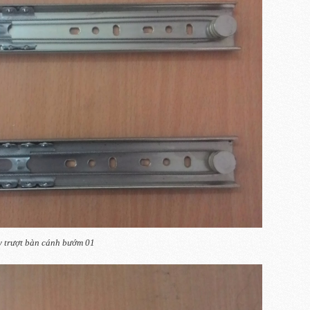
 trượt bàn cánh bướm 01