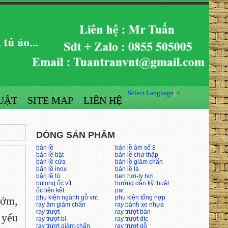
Select Language
▼
UẬT
SITE MAP
LIÊN HỆ
DÒNG SẢN PHẨM
bản lề
bản lề âm số 8
bản lề bật
bản lề chử thập
bản lề cửa
bản lề giảm chấn
bản lề inox
bản lề lá
bản lề tủ
ben hơi-ty hơi
bulong ốc vít
hướng dẫn kỹ thuật
ốc liên kết
pat
phụ kiện ngành gỗ vnt
phụ kiện tổng hợp
ướm,
ray âm giảm chấn
ray bánh xe nhựa
ray trượt
ray trượt bàn
 yếu
ray trượt bi
ray trượt dtc
ray trượt giảm chấn
ray trượt gỗ