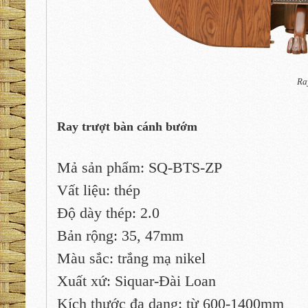
Ra
Ray trượt bàn cánh bướm
Mả sản phẩm: SQ-BTS-ZP
Vất liệu: thép
Độ dày thép: 2.0
Bản rộng: 35, 47mm
Màu sắc: trắng mạ nikel
Xuất xứ: Siquar-Đài Loan
Kích thước đa dạng: từ 600-1400mm