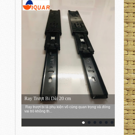
Ray Trượt Bi Dài 20 cm
Ray trượt bi là phụ kiện vô cùng quan trọng và đóng
vai trò không th...