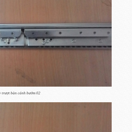
 trượt bàn cánh bướm 02