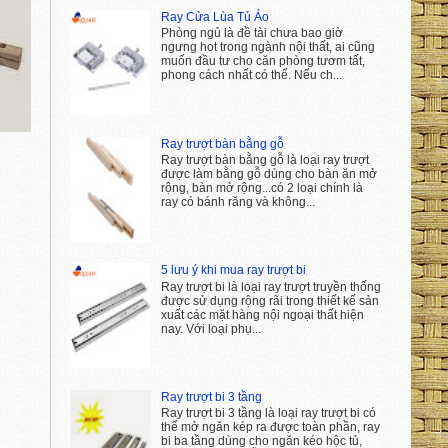
Ray Cửa Lùa Tủ Áo
Phòng ngủ là đề tài chưa bao giờ
ngưng hot trong ngành nội thất, ai cũng
muốn đầu tư cho căn phòng tươm tất,
phong cách nhất có thể. Nếu ch...
Ray trượt bàn bằng gỗ
Ray trượt bàn bằng gỗ là loại ray trượt
được làm bằng gỗ dùng cho bàn ăn mở
rộng, bàn mở rộng...có 2 loại chính là
ray có bánh răng và không...
5 lưu ý khi mua ray trượt bi
Ray trượt bi là loại ray trượt truyền thống
được sử dụng rộng rãi trong thiết kế sản
xuất các mặt hàng nội ngoại thất hiện
nay. Với loại phụ...
Ray trượt bi 3 tầng
Ray trượt bi 3 tầng là loại ray trượt bi có
thể mở ngăn kép ra được toàn phần, ray
bi ba tầng dùng cho ngăn kéo hộc tủ,