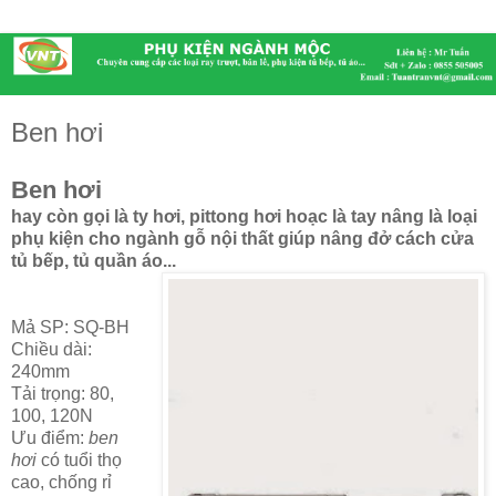
Ben hơi
Ben hơi
hay còn gọi là ty hơi, pittong hơi hoạc là tay nâng là loại
phụ kiện cho ngành gỗ nội thất giúp nâng đở cách cửa
tủ bếp, tủ quần áo...
Mả SP: SQ-BH
Chiều dài:
240mm
Tải trọng: 80,
100, 120N
Ưu điểm:
ben
hơi
có tuổi thọ
cao, chống rỉ