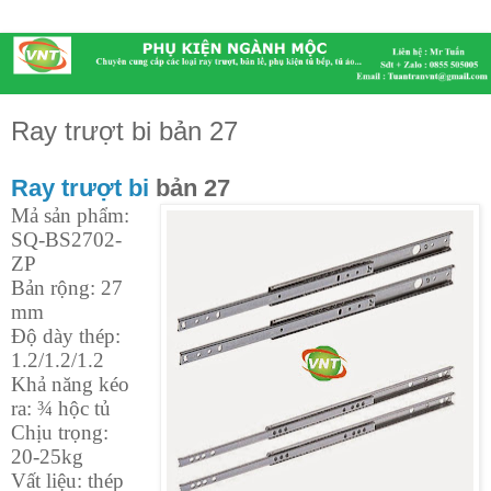
Ray trượt bi bản 27
Ray trượt bi
bản 27
Mả sản phẩm:
SQ-BS
27
0
2
-
ZP
Bản rộng: 27
mm
Độ dày thép:
1.2/1.2/1.2
Khả năng kéo
ra: ¾ hộc tủ
Chịu trọng:
20-25kg
Vất liệu: thép