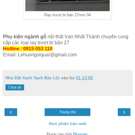
Ray trượt bi bản 27mm 04
Phụ kiện ngành gỗ
nội thất Vạn Nhất Thành chuyên cung
cấp các loại ray trượt bi bản 27
Hotline : 0915 053 110
Email: Lehuongsiquar@gmail.com
Nhà Đất Xanh Sạch Bảo Lộc
vào lúc
01:13:00
Chia sẻ
‹
›
Trang chủ
Xem phiên bản web
Được tạo bởi
Blogger
.